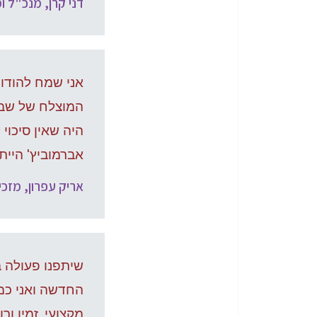
דני קרן, מנכ"ל ומ
אני שמח להודו
המוצלח של שבי
היה שאין סיכוי
אברמוביץ' היי
אריק עפרון, מזכי
שיתפנו פעולה 
החדשה ואני כמי
מקצועי, זמין ו