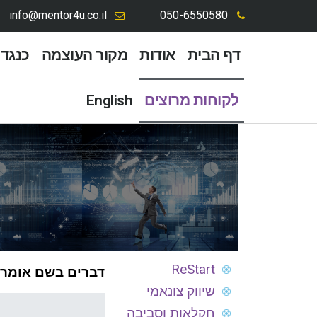
info@mentor4u.co.il
050-6550580
דף הבית
אודות
מקור העוצמה
כנגד 
לקוחות מרוצים
English
ReStart
דברים בשם אומרם
שיווק צונאמי
חקלאות וסביבה