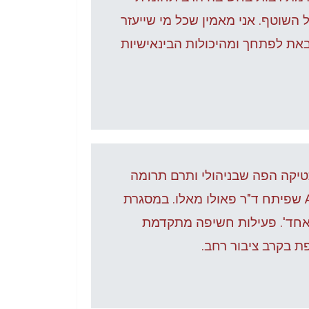
ל השוטף. אני מאמין שכל מי שייעזר
באת לפתחך ומהיכולות הבינאישיות
טיקה הפה שבניהולי ותרם תרומה
מכרעת להחדרה ולהטמעה חלוצית של שיטת השתלת השיניים ALL-ON-4 שפיתח ד"ר פאולו מאלו. במסגרת
ם אחד'. פעילות חשיפה מתקדמת
 בקרב ציבור רחב.