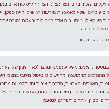
יקטים שזכינו בהם, נוצר אצלנו הצורך לגייס כוח אדם במהי
לגיוס עובדים, שלא באמצעות מודעות דרושים. היית ספקן, א
ות היו מעולו. גייסנו כוח אדם במהירות ובעלות נמוכה יו
 מעולה לחברה.
ט.ג.י.ל טכנולוגיות
מספר נושאים: משקיע מזמנו ומרצו ללא חשבון של שעות,
 מתנדבים מהמועצה ומהיישובים; טיפול מיטבי במצבי חירום
ת, האזורית והארצית; הדרכות איכות והשתלמויות מרוכזות 
יכותי במצבי משבר (חוק הטבות המס, המאבק נגד מפעל ה
י פייסבוק ואתרים ייעודיים למאבק.