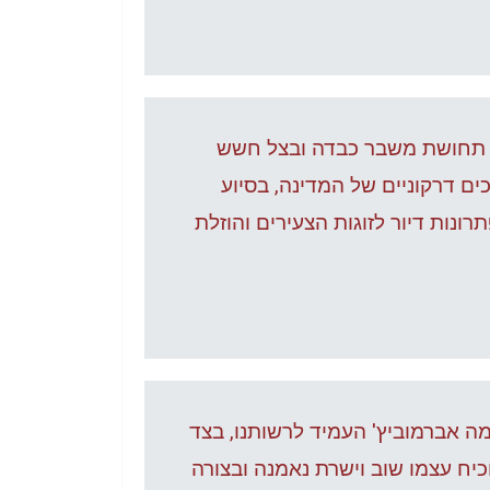
ת תחושת משבר כבדה ובצל חשש
 הכפר, שקם ב 1934 וזאת עקב מהלכים דרקוניים של המדינה, בסיוע
רונות דיור לזוגות הצעירים והוזלת
מה אברמוביץ' העמיד לרשותנו, בצד
וכיח עצמו שוב וישרת נאמנה ובצורה